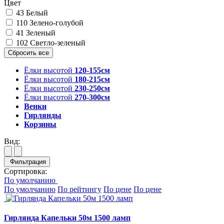
Цвет
43
Белый
110
Зелено-голубой
41
Зеленый
102
Светло-зеленый
Ёлки высотой
120-155см
Ёлки высотой
180-215см
Ёлки высотой
230-250см
Ёлки высотой
270-300см
Венки
Гирлянды
Корзины
Вид:
Фильтрация
Сортировка:
По умолчанию
По умолчанию
По рейтингу
По цене
По цене
Гирлянда Капельки 50м 1500 ламп