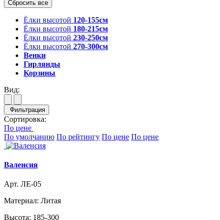
Ёлки высотой
120-155см
Ёлки высотой
180-215см
Ёлки высотой
230-250см
Ёлки высотой
270-300см
Венки
Гирлянды
Корзины
Вид:
Фильтрация
Сортировка:
По цене
По умолчанию
По рейтингу
По цене
По цене
Валенсия
Арт. ЛЕ-05
Материал:
Литая
Высота:
185-300