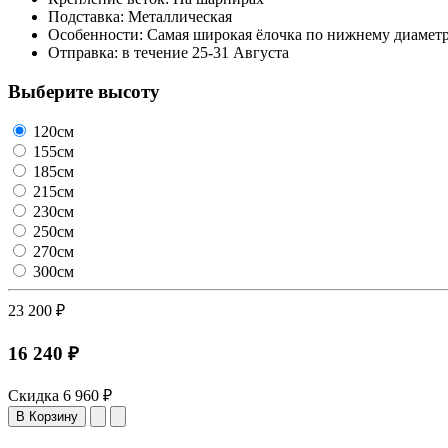
Подставка:
Металлическая
Особенности:
Самая широкая ёлочка по нижнему диаметр
Отправка:
в течение
25-31 Августа
Выберите высоту
120см
155см
185см
215см
230см
250см
270см
300см
23 200 ₽
16 240 ₽
Скидка
6 960 ₽
В Корзину